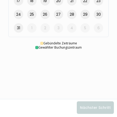
17
18
19
20
21
22
23
24
25
26
27
28
29
30
31
1
2
3
4
5
6
Gebündelte Zeiträume
Gewählter Buchungszeitraum
Nächster Schritt