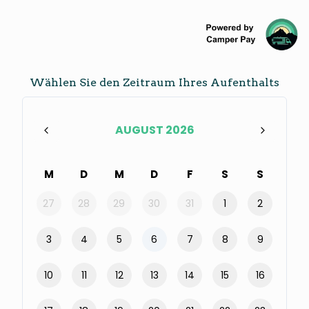
Wählen Sie den Zeitraum Ihres Aufenthalts
AUGUST 2026
M
D
M
D
F
S
S
27
28
29
30
31
1
2
3
4
5
6
7
8
9
10
11
12
13
14
15
16